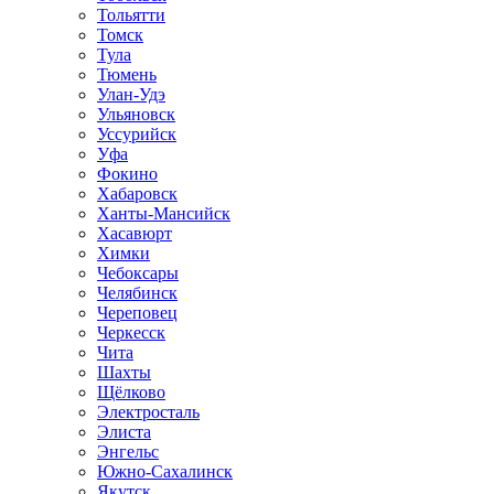
Тольятти
Томск
Тула
Тюмень
Улан-Удэ
Ульяновск
Уссурийск
Уфа
Фокино
Хабаровск
Ханты-Мансийск
Хасавюрт
Химки
Чебоксары
Челябинск
Череповец
Черкесск
Чита
Шахты
Щёлково
Электросталь
Элиста
Энгельс
Южно-Сахалинск
Якутск