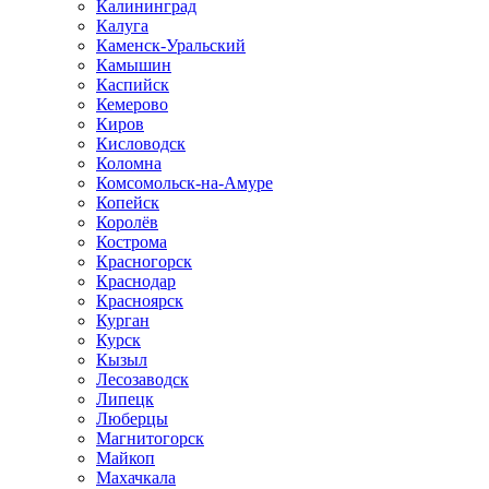
Калининград
Калуга
Каменск-Уральский
Камышин
Каспийск
Кемерово
Киров
Кисловодск
Коломна
Комсомольск-на-Амуре
Копейск
Королёв
Кострома
Красногорск
Краснодар
Красноярск
Курган
Курск
Кызыл
Лесозаводск
Липецк
Люберцы
Магнитогорск
Майкоп
Махачкала