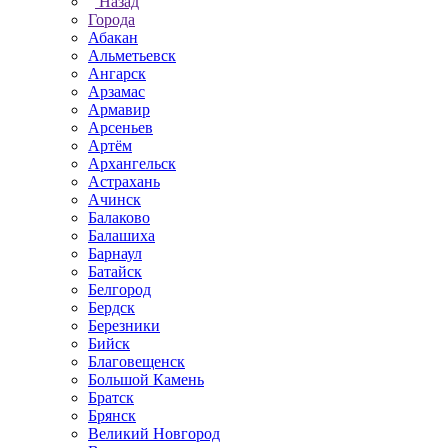
Назад
Города
Абакан
Альметьевск
Ангарск
Арзамас
Армавир
Арсеньев
Артём
Архангельск
Астрахань
Ачинск
Балаково
Балашиха
Барнаул
Батайск
Белгород
Бердск
Березники
Бийск
Благовещенск
Большой Камень
Братск
Брянск
Великий Новгород