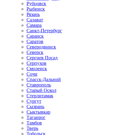
Рубцовск
Рыбинск
Рязань
Салават
Самара
Санкт-Петербург
Саранск
Саратов
Северодвинск
Северск
Сергиев Посад
Серпухов
Смоленск
Сочи
Спасск-Дальний
Ставрополь
Старый Оскол
Стерлитамак
Сургут
Сызрань
Сыктывкар
Таганрог
Тамбов
Тверь
Тобольск