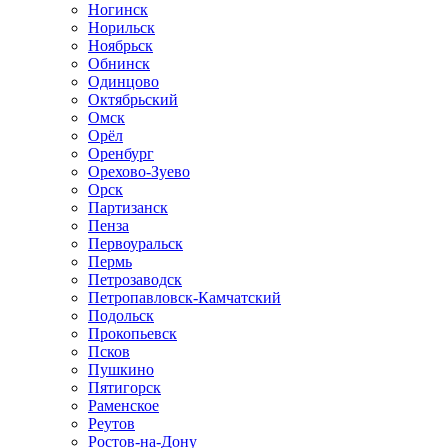
Ногинск
Норильск
Ноябрьск
Обнинск
Одинцово
Октябрьский
Омск
Орёл
Оренбург
Орехово-Зуево
Орск
Партизанск
Пенза
Первоуральск
Пермь
Петрозаводск
Петропавловск-Камчатский
Подольск
Прокопьевск
Псков
Пушкино
Пятигорск
Раменское
Реутов
Ростов-на-Дону