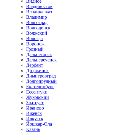
Видное
Владивосток
Владикавказ
Владимир
Волгоград
Волгодонск
Волжский
Вологда
Воронеж
Грозный
Дальнегорск
Дальнереченск
Дербент
Дзержинск
Димитровград
Долгопрудный
Екатеринбург
Ессентуки
Жуковский
Златоуст
Иваново
Ижевск
Иркутск
Йошкар-Ола
Казань