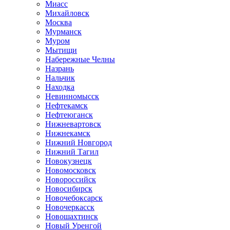
Миасс
Михайловск
Москва
Мурманск
Муром
Мытищи
Набережные Челны
Назрань
Нальчик
Находка
Невинномысск
Нефтекамск
Нефтеюганск
Нижневартовск
Нижнекамск
Нижний Новгород
Нижний Тагил
Новокузнецк
Новомосковск
Новороссийск
Новосибирск
Новочебоксарск
Новочеркасск
Новошахтинск
Новый Уренгой