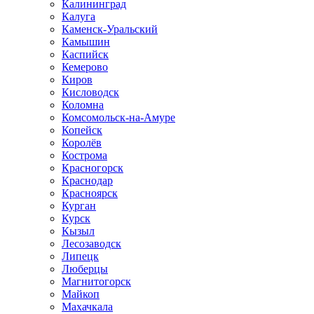
Калининград
Калуга
Каменск-Уральский
Камышин
Каспийск
Кемерово
Киров
Кисловодск
Коломна
Комсомольск-на-Амуре
Копейск
Королёв
Кострома
Красногорск
Краснодар
Красноярск
Курган
Курск
Кызыл
Лесозаводск
Липецк
Люберцы
Магнитогорск
Майкоп
Махачкала