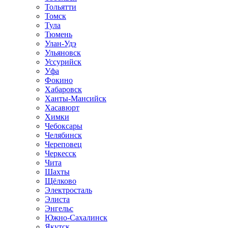
Тольятти
Томск
Тула
Тюмень
Улан-Удэ
Ульяновск
Уссурийск
Уфа
Фокино
Хабаровск
Ханты-Мансийск
Хасавюрт
Химки
Чебоксары
Челябинск
Череповец
Черкесск
Чита
Шахты
Щёлково
Электросталь
Элиста
Энгельс
Южно-Сахалинск
Якутск