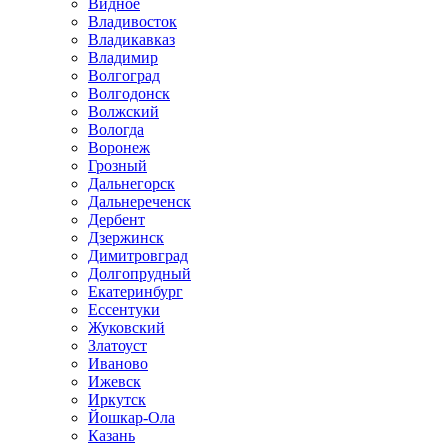
Видное
Владивосток
Владикавказ
Владимир
Волгоград
Волгодонск
Волжский
Вологда
Воронеж
Грозный
Дальнегорск
Дальнереченск
Дербент
Дзержинск
Димитровград
Долгопрудный
Екатеринбург
Ессентуки
Жуковский
Златоуст
Иваново
Ижевск
Иркутск
Йошкар-Ола
Казань