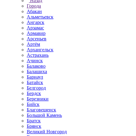
Назад
Города
Абакан
Альметьевск
Ангарск
Арзамас
Армавир
Арсеньев
Артём
Архангельск
Астрахань
Ачинск
Балаково
Балашиха
Барнаул
Батайск
Белгород
Бердск
Березники
Бийск
Благовещенск
Большой Камень
Братск
Брянск
Великий Новгород