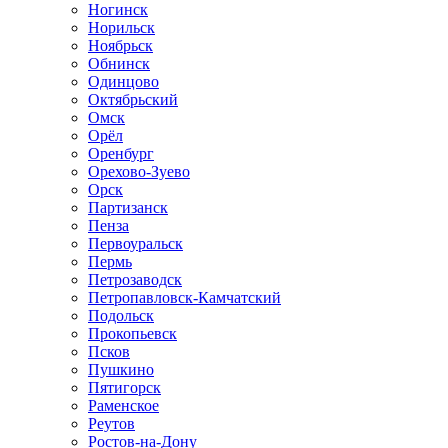
Ногинск
Норильск
Ноябрьск
Обнинск
Одинцово
Октябрьский
Омск
Орёл
Оренбург
Орехово-Зуево
Орск
Партизанск
Пенза
Первоуральск
Пермь
Петрозаводск
Петропавловск-Камчатский
Подольск
Прокопьевск
Псков
Пушкино
Пятигорск
Раменское
Реутов
Ростов-на-Дону