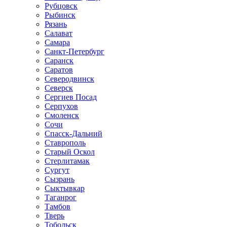
Рубцовск
Рыбинск
Рязань
Салават
Самара
Санкт-Петербург
Саранск
Саратов
Северодвинск
Северск
Сергиев Посад
Серпухов
Смоленск
Сочи
Спасск-Дальний
Ставрополь
Старый Оскол
Стерлитамак
Сургут
Сызрань
Сыктывкар
Таганрог
Тамбов
Тверь
Тобольск