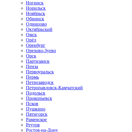
Ногинск
Норильск
Ноябрьск
Обнинск
Одинцово
Октябрьский
Омск
Орёл
Оренбург
Орехово-Зуево
Орск
Партизанск
Пенза
Первоуральск
Пермь
Петрозаводск
Петропавловск-Камчатский
Подольск
Прокопьевск
Псков
Пушкино
Пятигорск
Раменское
Реутов
Ростов-на-Дону