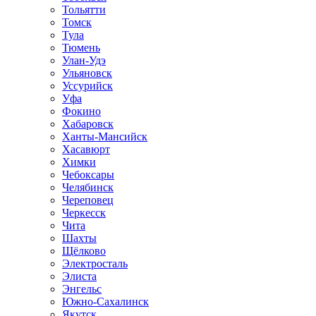
Тольятти
Томск
Тула
Тюмень
Улан-Удэ
Ульяновск
Уссурийск
Уфа
Фокино
Хабаровск
Ханты-Мансийск
Хасавюрт
Химки
Чебоксары
Челябинск
Череповец
Черкесск
Чита
Шахты
Щёлково
Электросталь
Элиста
Энгельс
Южно-Сахалинск
Якутск