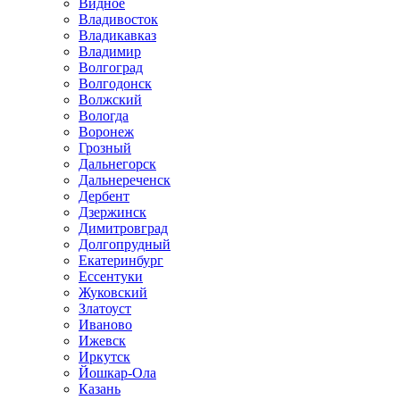
Видное
Владивосток
Владикавказ
Владимир
Волгоград
Волгодонск
Волжский
Вологда
Воронеж
Грозный
Дальнегорск
Дальнереченск
Дербент
Дзержинск
Димитровград
Долгопрудный
Екатеринбург
Ессентуки
Жуковский
Златоуст
Иваново
Ижевск
Иркутск
Йошкар-Ола
Казань