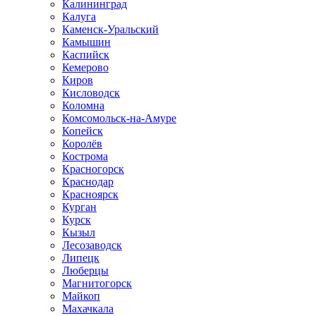
Калининград
Калуга
Каменск-Уральский
Камышин
Каспийск
Кемерово
Киров
Кисловодск
Коломна
Комсомольск-на-Амуре
Копейск
Королёв
Кострома
Красногорск
Краснодар
Красноярск
Курган
Курск
Кызыл
Лесозаводск
Липецк
Люберцы
Магнитогорск
Майкоп
Махачкала