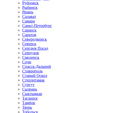
Рубцовск
Рыбинск
Рязань
Салават
Самара
Санкт-Петербург
Саранск
Саратов
Северодвинск
Северск
Сергиев Посад
Серпухов
Смоленск
Сочи
Спасск-Дальний
Ставрополь
Старый Оскол
Стерлитамак
Сургут
Сызрань
Сыктывкар
Таганрог
Тамбов
Тверь
Тобольск