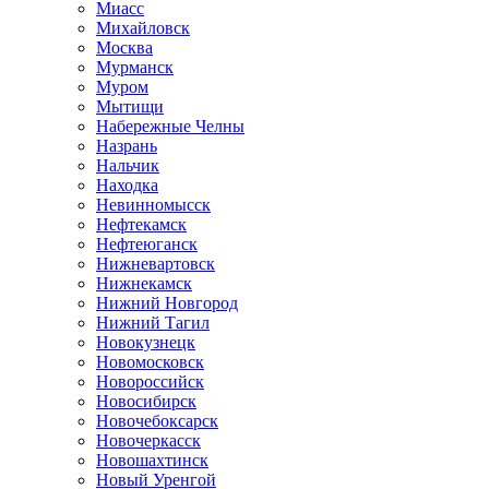
Миасс
Михайловск
Москва
Мурманск
Муром
Мытищи
Набережные Челны
Назрань
Нальчик
Находка
Невинномысск
Нефтекамск
Нефтеюганск
Нижневартовск
Нижнекамск
Нижний Новгород
Нижний Тагил
Новокузнецк
Новомосковск
Новороссийск
Новосибирск
Новочебоксарск
Новочеркасск
Новошахтинск
Новый Уренгой