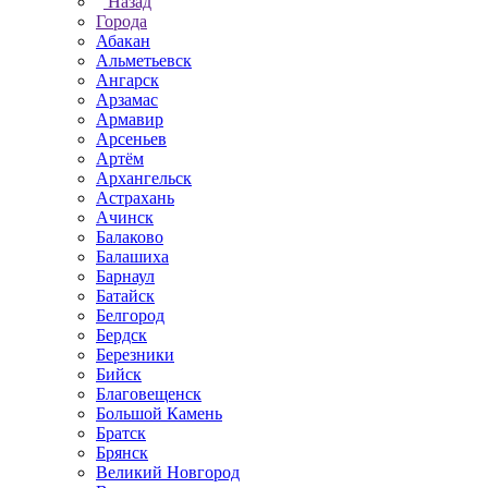
Назад
Города
Абакан
Альметьевск
Ангарск
Арзамас
Армавир
Арсеньев
Артём
Архангельск
Астрахань
Ачинск
Балаково
Балашиха
Барнаул
Батайск
Белгород
Бердск
Березники
Бийск
Благовещенск
Большой Камень
Братск
Брянск
Великий Новгород